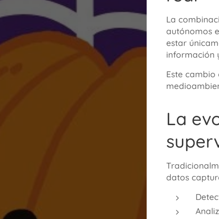
La combinació
autónomos es
estar únicam
información 
Este cambio e
medioambien
La evo
super
Tradicionalm
datos captur
Detec
Anali