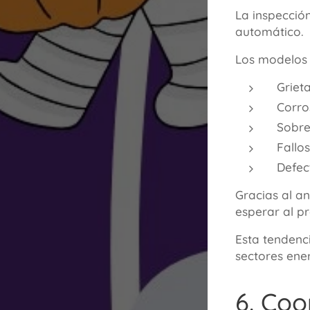
La inspecció
automático.
Los modelos 
Grieta
Corro
Sobre
Fallo
Defec
Gracias al an
esperar al p
Esta tendenc
sectores ener
6. Coo