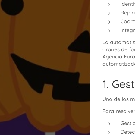
Ident
Repla
Coord
Integr
La automatiz
drones de fo
Agencia Euro
automatizad
1. Ges
Uno de los m
Para resolve
Gesti
Detect