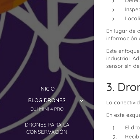
Detec
Inspe
Locali
En lugar de 
información 
Este enfoque
industrial. 
sensor sin d
3. Dr
INICIO
BLOG DRONES
La conectivi
DJI MINI 4 PRO
En este esqu
DRONES PARA LA
El dr
CONSERVACIÓN
Recib