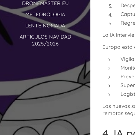
DRONEMASTER EU
Despe
Captu
METEOROLOGIA
Regre
LENTE NÓMADA
La IA intervi
ARTICULOS NAVIDAD
2025/2026
Europa está 
Vigila
Monito
Preve
Super
Logís
Las nuevas s
remotas segu
4. IA 