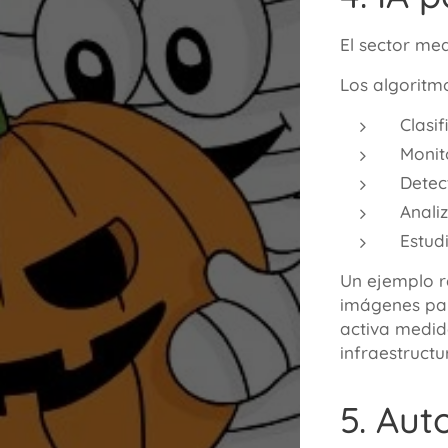
El sector me
Los algoritm
Clasi
Monit
Detec
Anali
Estud
Un ejemplo r
imágenes para
activa medid
infraestructu
5. Aut