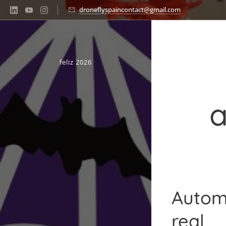
droneflyspaincontact@gmail.com
feliz 2026
a
Autom
real