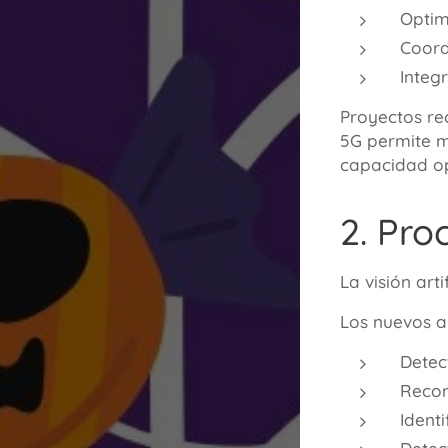
Optim
Coord
Integ
Proyectos re
5G permite m
capacidad op
2. Pro
La visión ar
Los nuevos a
Detec
Recon
Identi